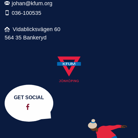
johan@kfum.org
036-100535
Vidablicksvägen 60
564 35 Bankeryd
GET SOCIAL