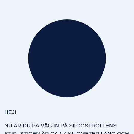
HEJ!
NU ÄR DU PÅ VÄG IN PÅ SKOGSTROLLENS
STIG. STIGEN ÄR CA 1,4 KILOMETER LÅNG OCH