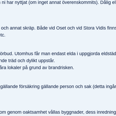
 ni har nyttjat (om inget annat överenskommits). Dålig ell
s och annat skräp. Både vid Oset och vid Stora Vidis finn
tc.
sförbud. Utomhus får man endast elda i uppgjorda eldstä
de träd och dylikt uppstår.
åra lokaler på grund av brandrisken.
 gällande försäkring gällande person och sak (detta ingår
som genom oaktsamhet vållas byggnader, dess inredning e