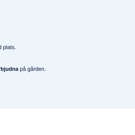
 plats.
örbjudna
på gården.