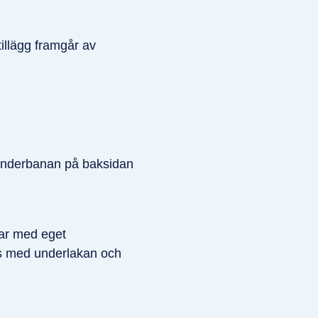
tillägg framgår av
 hinderbanan på baksidan
tar med eget
as med underlakan och