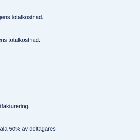
ens totalkostnad.
ns totalkostnad.
tfakturering.
tala 50% av deltagares