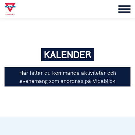
KALENDER
Här hittar du kommande aktiviteter och
evenemang som anordnas på Vidablick