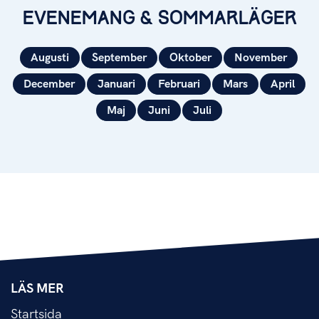
EVENEMANG & SOMMARLÄGER
Augusti
September
Oktober
November
December
Januari
Februari
Mars
April
Maj
Juni
Juli
LÄS MER
Startsida