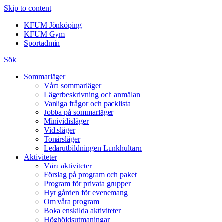
Skip to content
KFUM Jönköping
KFUM Gym
Sportadmin
Sök
Sommarläger
Våra sommarläger
Lägerbeskrivning och anmälan
Vanliga frågor och packlista
Jobba på sommarläger
Minividisläger
Vidisläger
Tonårsläger
Ledarutbildningen Lunkhultarn
Aktiviteter
Våra aktiviteter
Förslag på program och paket
Program för privata grupper
Hyr gården för evenemang
Om våra program
Boka enskilda aktiviteter
Höghöjdsutmaningar