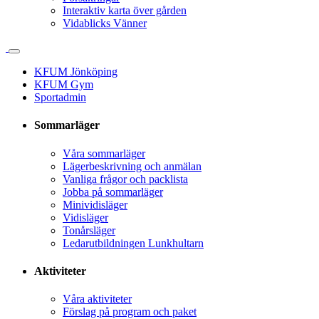
Interaktiv karta över gården
Vidablicks Vänner
KFUM Jönköping
KFUM Gym
Sportadmin
Sommarläger
Våra sommarläger
Lägerbeskrivning och anmälan
Vanliga frågor och packlista
Jobba på sommarläger
Minividisläger
Vidisläger
Tonårsläger
Ledarutbildningen Lunkhultarn
Aktiviteter
Våra aktiviteter
Förslag på program och paket