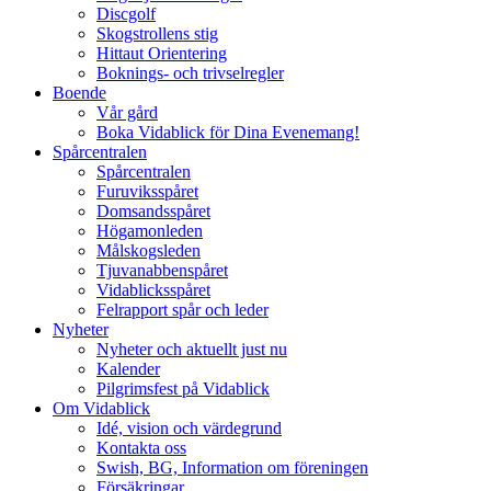
Discgolf
Skogstrollens stig
Hittaut Orientering
Boknings- och trivselregler
Boende
Vår gård
Boka Vidablick för Dina Evenemang!
Spårcentralen
Spårcentralen
Furuviksspåret
Domsandsspåret
Högamonleden
Målskogsleden
Tjuvanabbenspåret
Vidablicksspåret
Felrapport spår och leder
Nyheter
Nyheter och aktuellt just nu
Kalender
Pilgrimsfest på Vidablick
Om Vidablick
Idé, vision och värdegrund
Kontakta oss
Swish, BG, Information om föreningen
Försäkringar