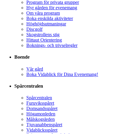
Program för privata grupper
Hyr gården för evenemang
Om våra program
Boka enskilda aktiviteter
Höghöjdsutmaningar
Discgolf
Skogstrollens stig
Hittaut Orientering
Boknings- och trivselregler
Boende
Vår gård
Boka Vidablick för Dina Evenemang!
Spårcentralen
Spårcentralen
Furuviksspåret
Domsandsspåret
Högamonleden
Målskogsleden
Tjuvanabbenspåret
Vidablicksspåret